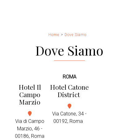
Miglior Tariffa Garantita
Wifi Gratuito
Home
Dove Siamo
Upgrade in tipologia di camera superiore (su
disponibilità)
Dove Siamo
Tipologie di camera in esclusiva
ROMA
Hotel Il
Hotel Catone
Campo
District
Marzio
Via Catone, 34 -
Via di Campo
00192, Roma
Marzio, 46 -
00186, Roma